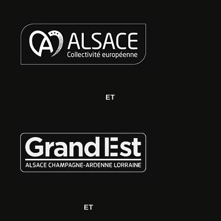
ET
ET