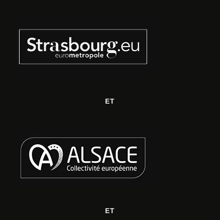
ET
ET