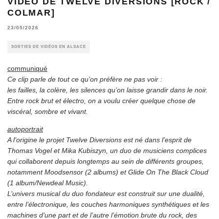
VIDÉO DE TWELVE DIVERSIONS [ROCK /
COLMAR]
23/05/2026
SORTIES DE VIDÉOS EN ALSACE
communiqué
Ce clip parle de tout ce qu’on préfère ne pas voir :
les failles, la colère, les silences qu’on laisse grandir dans le noir.
Entre rock brut et électro, on a voulu créer quelque chose de
viscéral, sombre et vivant.
autoportrait
A l’origine le projet Twelve Diversions est né dans l’esprit de
Thomas Vogel et Mika Kubiszyn, un duo de musiciens complices
qui collaborent depuis longtemps au sein de différents groupes,
notamment Moodsensor (2 albums) et Glide On The Black Cloud
(1 album/Newdeal Music).
L’univers musical du duo fondateur est construit sur une dualité,
entre l’électronique, les couches harmoniques synthétiques et les
machines d’une part et de l’autre l’émotion brute du rock, des