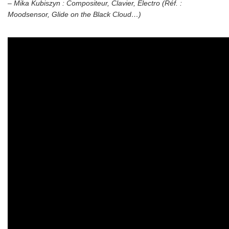
– Mika Kubiszyn : Compositeur, Clavier, Electro (Réf. :
Moodsensor, Glide on the Black Cloud…)