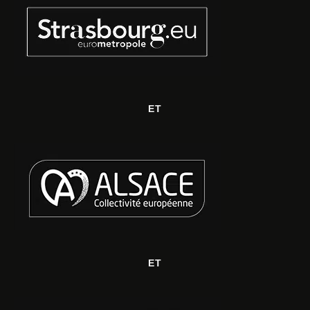
ET
ET