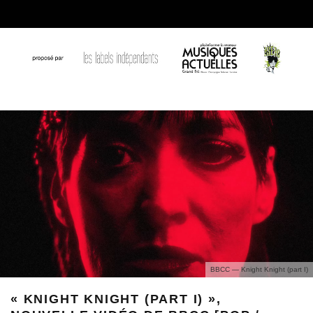
BBCC — Knight Knight (part I)
« KNIGHT KNIGHT (PART I) »,