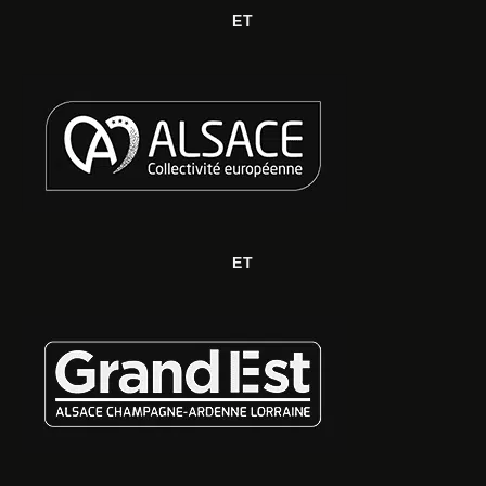
ET
ET