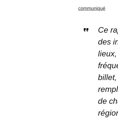
communiqué
Ce ra
des i
lieux
fréque
billet
rempl
de ch
régio