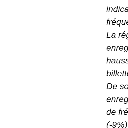
indic
fréque
La r
enregi
hauss
billet
De so
enreg
de fr
(-9%)