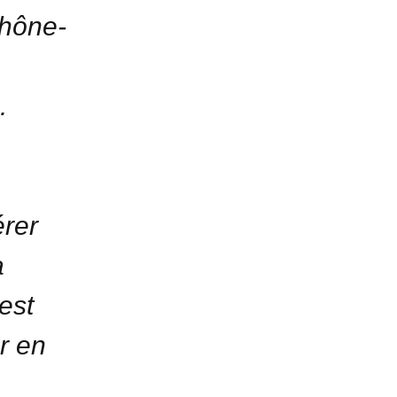
Rhône-
.
érer
a
 est
er en