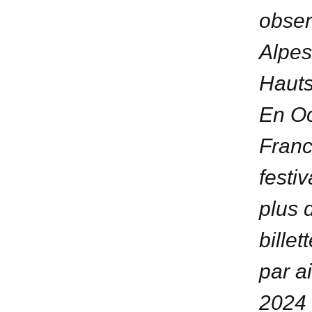
obser
Alpes
Hauts
En Oc
Franc
festi
plus d
billet
par a
2024 