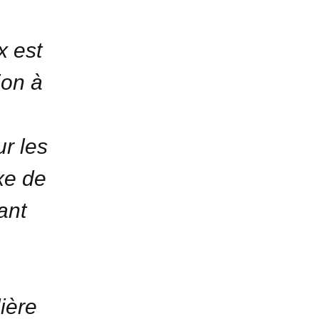
x est
ion à
r les
xe de
ant
lière