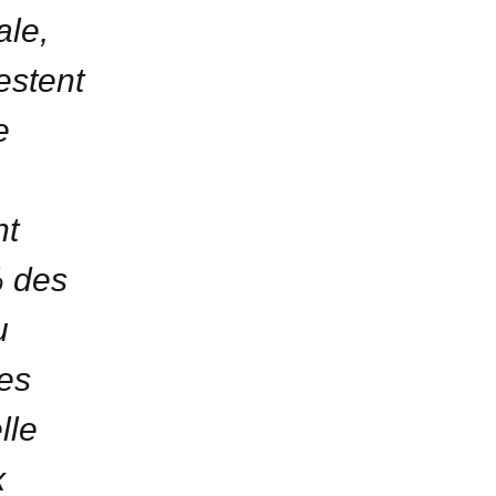
ale,
restent
e
nt
% des
u
des
lle
x