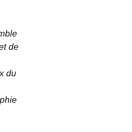
emble
et de
ix du
phie