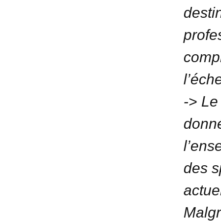
desti
profe
compl
l’éch
-> Le
donné
l’ens
des s
actue
Malgr