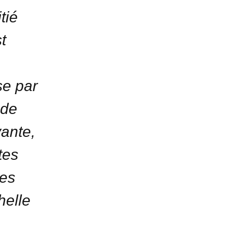
tié
t
se par
 de
yante,
tes
les
helle