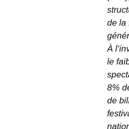
struct
de la 
génér
À l’i
le fai
spect
8% de
de bi
festiv
nation