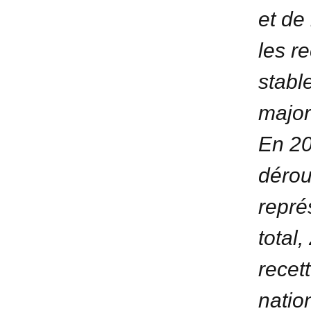
et de 
les re
stabl
major
En 20
dérou
repré
total
recet
natio