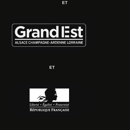
ET
ET