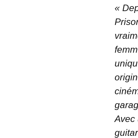
« Dep
Priso
vraim
femme
uniqu
origi
ciném
garag
Avec 
guitar