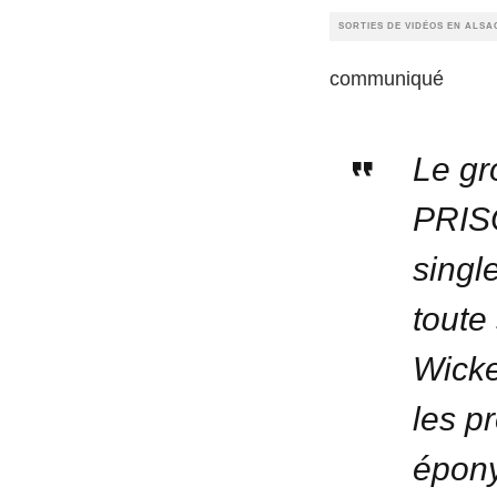
SORTIES DE VIDÉOS EN ALSA
communiqué
Le gr
PRISO
single
toute
Wick
les p
épony