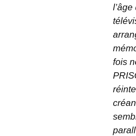
l’âge
télév
arran
mémor
fois 
PRIS
réinte
créan
sembl
paral