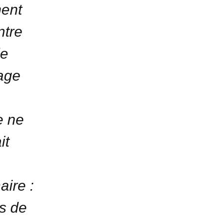
ment
ntre
de
rage
e ne
it
aire :
ps de