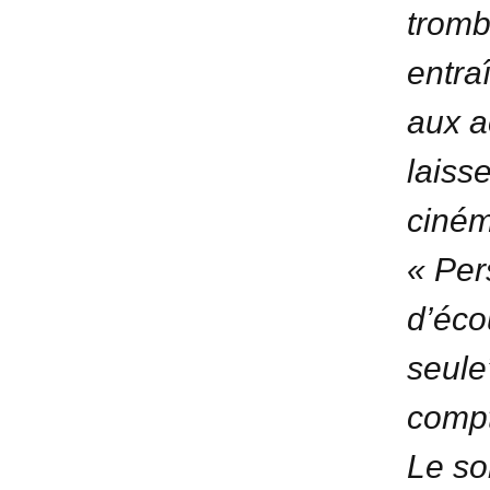
tromb
entra
aux a
laiss
ciném
« Pers
d’éco
seule
compt
Le so