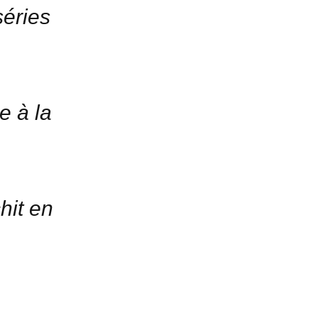
séries
e à la
chit en