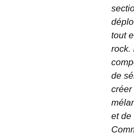
secti
déplo
tout 
rock.
compo
de sé
créer
mélan
et de
Comme