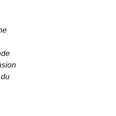
ne
nde
nsion
 du