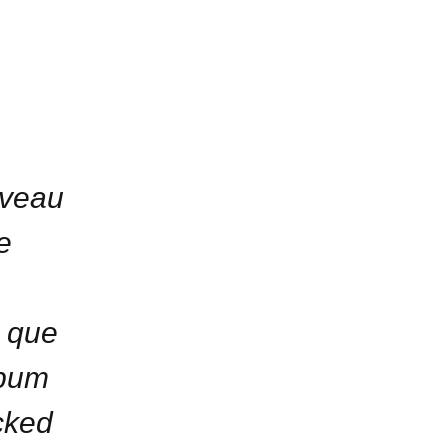
uveau
e
 que
lbum
cked