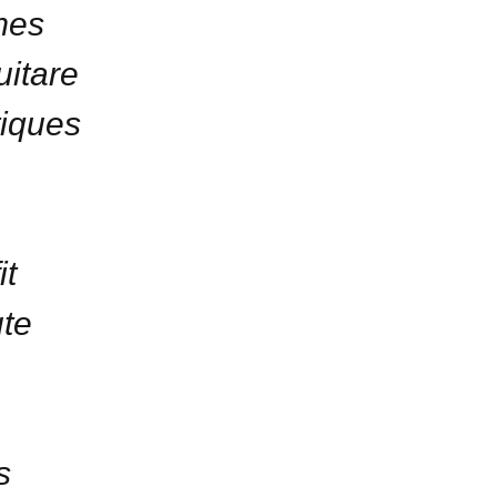
mes
uitare
tiques
it
ute
s