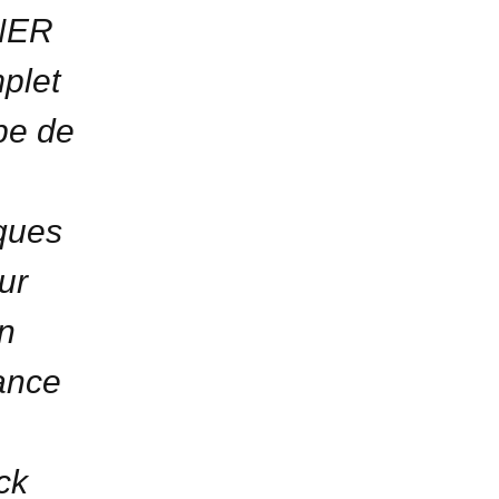
ONER
plet
pe de
ques
ur
un
ance
ck