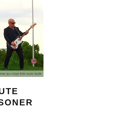
 qui s’était faite toute seule
OUTE
ISONER