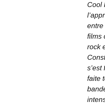
Cool 
l’app
entre
films
rock 
Const
s’est 
faite
bande
inten