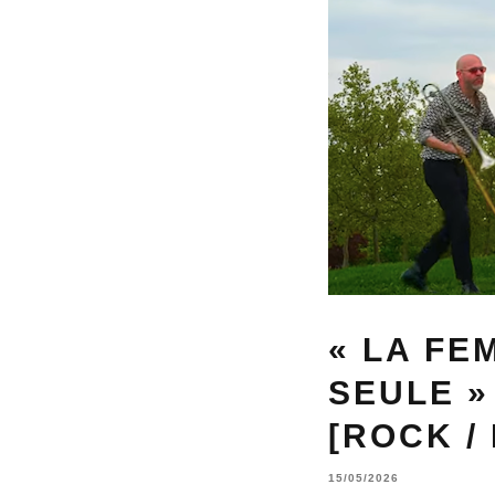
« LA FE
SEULE »
[ROCK /
15/05/2026