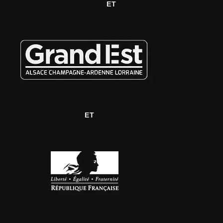
ET
ET