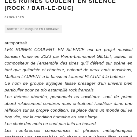
LES RUINES COULENT EN SILENCE
[ROCK / BAR-LE-DUC]
07/09/2025
SORTIES DE DISQUES EN LORRAINE
autoportrait
LES RUINES COULENT EN SILENCE est un projet musical
barisien fondé en 2023 par Pierre-Emmanuel GILLET, auteur et
compositeur de l’ensemble des titres qu’il défend sur scène en
tant que guitariste et chanteur, entouré de deux amis musiciens,
Mathieu LAURENT à la basse et Laurent PLATINI à la batterie.
Ce nom de groupe atypique laisse présager d’un univers bien
particulier pour ce trio estampillé rock français.
Les thèmes abordés, personnels ou sociétaux, sont de prime
abord relativement sombres mais entraînent l’auditeur dans une
réflexion sur sa propre condition, sa place dans un monde qui va
trop vite, sur la condition humaine au sens large.
Les choix des mots ne sont pas faits au hasard.
Les nombreuses consonances et phrases métaphoriques
confèrent une atmosphère où chacun peut laisser libre court à