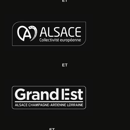
ET
ET
ET