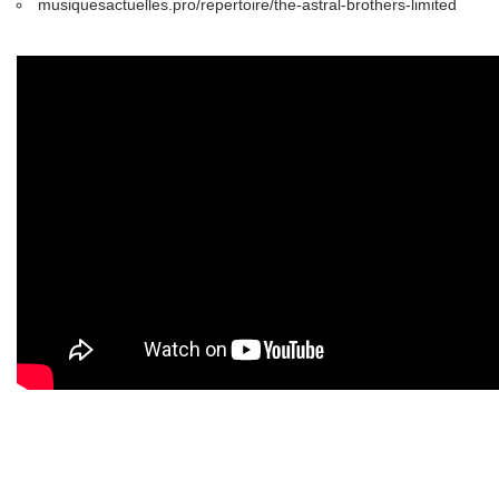
musiquesactuelles.pro/repertoire/the-astral-brothers-limited