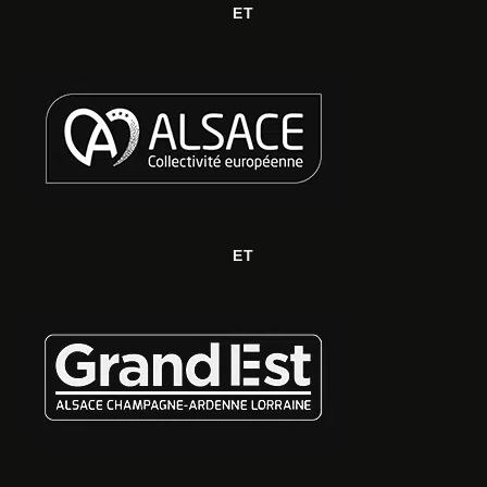
ET
ET