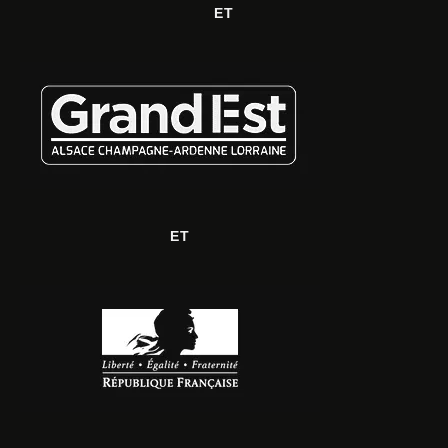
ET
ET