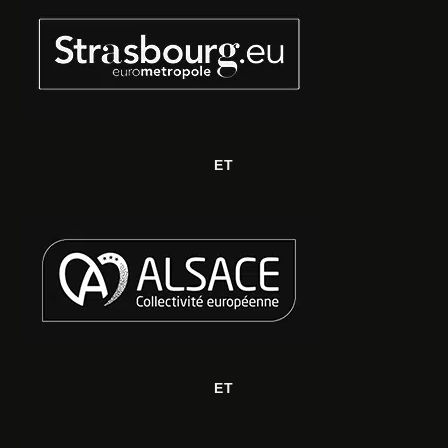
ET
ET