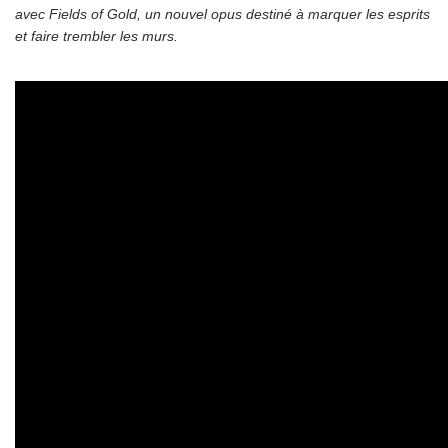
avec Fields of Gold, un nouvel opus destiné à marquer les esprits
et faire trembler les murs.