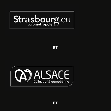
ET
ET