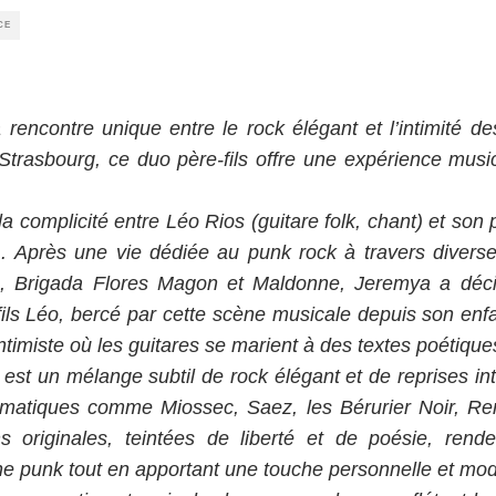
CE
rencontre unique entre le rock élégant et l’intimité des 
trasbourg, ce duo père-fils offre une expérience music
la complicité entre Léo Rios (guitare folk, chant) et son
e). Après une vie dédiée au punk rock à travers diverse
u, Brigada Flores Magon et Maldonne, Jeremya a déc
ils Léo, bercé par cette scène musicale depuis son enf
ntimiste où les guitares se marient à des textes poétiqu
est un mélange subtil de rock élégant et de reprises inti
ématiques comme Miossec, Saez, les Bérurier Noir, Re
s originales, teintées de liberté et de poésie, re
ne punk tout en apportant une touche personnelle et mo