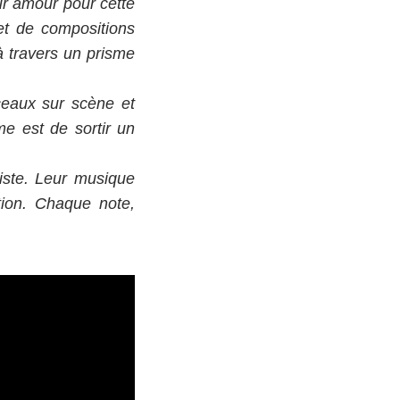
ur amour pour cette
et de compositions
 à travers un prisme
rceaux sur scène et
me est de sortir un
histe. Leur musique
ition. Chaque note,