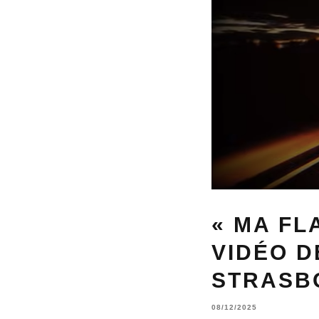
« MA FL
VIDÉO D
STRASB
08/12/2025