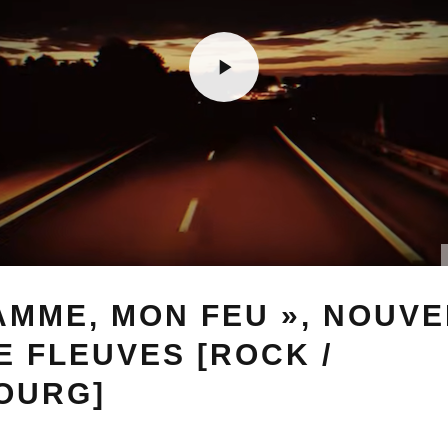
AMME, MON FEU », NOUV
E FLEUVES [ROCK /
OURG]