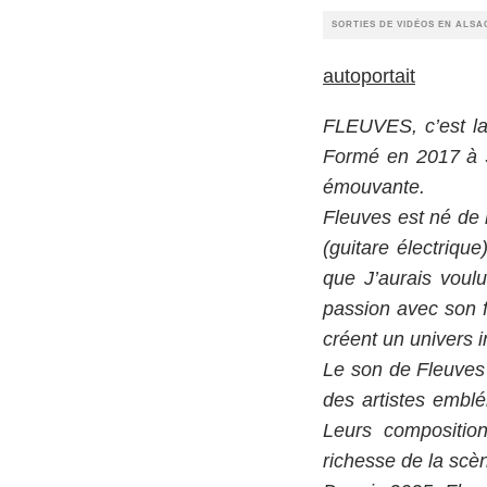
SORTIES DE VIDÉOS EN ALSA
autoportait
FLEUVES, c’est la 
Formé en 2017 à S
émouvante.
Fleuves est né de 
(guitare électriqu
que J’aurais voul
passion avec son f
créent un univers i
Le son de Fleuves 
des artistes embl
Leurs composition
richesse de la scè