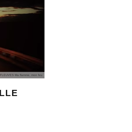
FLEUVES Ma flamme, mon feu
ELLE