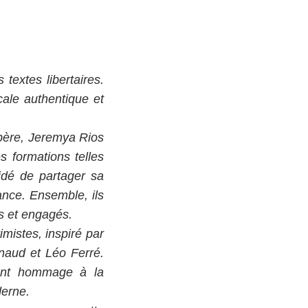
textes libertaires.
ale authentique et
 père, Jeremya Rios
s formations telles
idé de partager sa
ance. Ensemble, ils
es et engagés.
mistes, inspiré par
naud et Léo Ferré.
ndent hommage à la
derne.