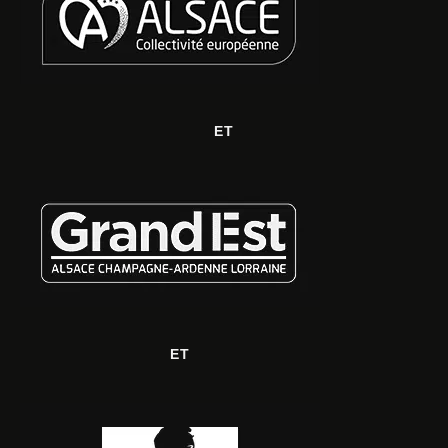
ET
ET