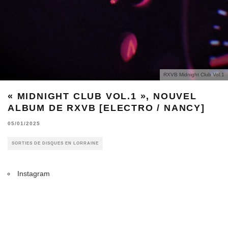
RXVB Midnight Club Vol​.​1
« MIDNIGHT CLUB VOL​.​1 », NOUVEL
ALBUM DE RXVB [ELECTRO / NANCY]
05/01/2025
SORTIES DE DISQUES EN LORRAINE
Instagram