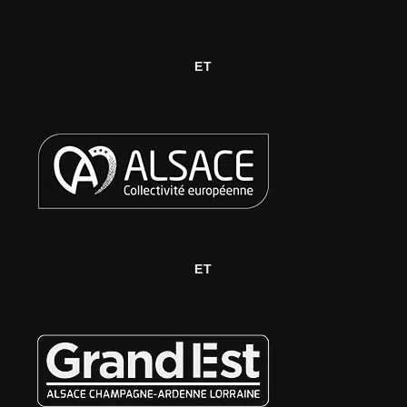
ET
ET