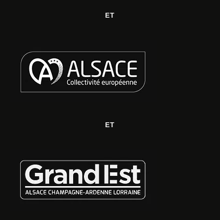
ET
ET