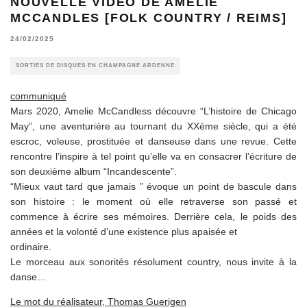
NOUVELLE VIDÉO DE AMELIE
MCCANDLES [FOLK COUNTRY / REIMS]
24/02/2025
SORTIES DE DISQUES EN CHAMPAGNE ARDENNE
communiqué
Mars 2020, Amelie McCandless découvre “L’histoire de Chicago
May”, une aventurière au tournant du XXème siècle, qui a été
escroc, voleuse, prostituée et danseuse dans une revue. Cette
rencontre l’inspire à tel point qu’elle va en consacrer l’écriture de
son deuxième album “Incandescente”.
“Mieux vaut tard que jamais ” évoque un point de bascule dans
son histoire : le moment où elle retraverse son passé et
commence à écrire ses mémoires. Derrière cela, le poids des
années et la volonté d’une existence plus apaisée et
ordinaire.
Le morceau aux sonorités résolument country, nous invite à la
danse…
Le mot du réalisateur, Thomas Guerigen