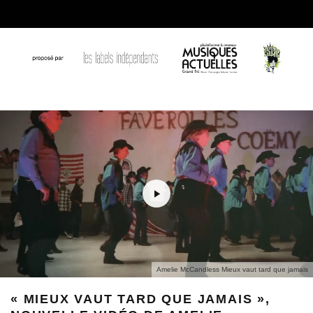
Amelie McCandless Mieux vaut tard que jamais
« MIEUX VAUT TARD QUE JAMAIS »,