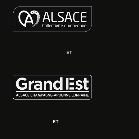
ET
ET