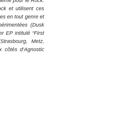
e même pour le Rock.
k et utilisent ces
ues en tout genre et
périmentées (Dusk
 EP intitulé “First
trasbourg, Metz,
 côtés d’Agnostic