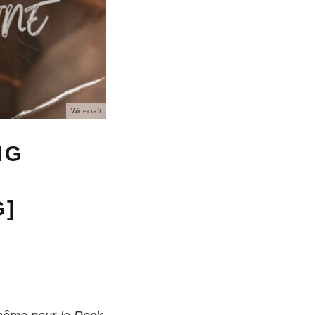
Winecraft
NG
G]