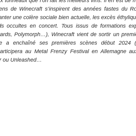
x tonneaux que l’on fait les meilleurs vins. Il en est d
ens de Winecraft s’inspirent des années fastes du Roc
nter une colère sociale bien actuelle, les excès éthyliq
ds occultes en concert. Tous issus de formations ex
tards, Polymorph…), Winecraft vient de sortir un premier
pe a enchaîné ses premières scènes début 2024 (S
rticipera au Metal Frenzy Festival en Allemagne aux
per ou Unleashed…