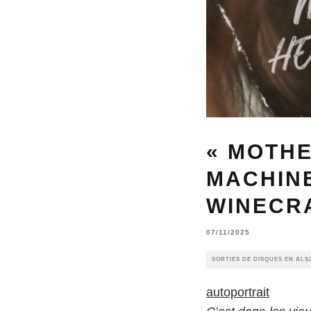
« MOTHE
MACHINE
WINECRA
07/11/2025
SORTIES DE DISQUES EN ALS
autoportrait