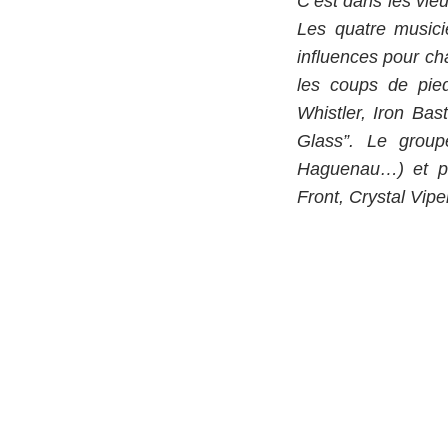
C’est dans les vieu
Les quatre musici
influences pour cha
les coups de pie
Whistler, Iron Bas
Glass”. Le grou
Haguenau…) et pa
Front, Crystal Vi