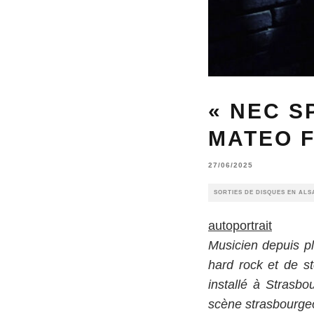
« NEC S
MATEO F
27/06/2025
SORTIES DE DISQUES EN ALS
autoportrait
Musicien depuis pl
hard rock et de s
installé à Strasb
scène strasbourge