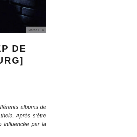
Mateo FTD
EP DE
URG]
ifférents albums de
heia. Après s’être
 influencée par la