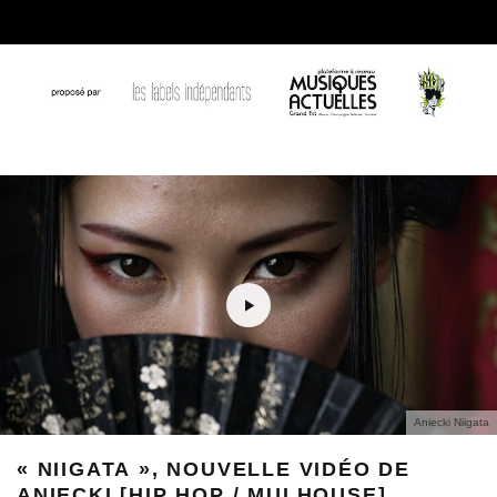
Aniecki Niigata
« NIIGATA », NOUVELLE VIDÉO DE
ANIECKI [HIP HOP / MULHOUSE]