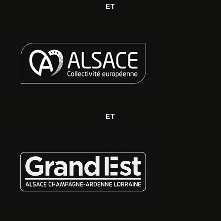
ET
ET