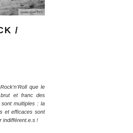
trashy tone EP1
CK /
Rock’n’Roll que le
brut et franc des
ont multiples : la
 et efficaces sont
indifférent.e.s !