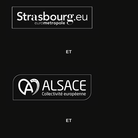
ET
ET