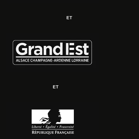
ET
ET