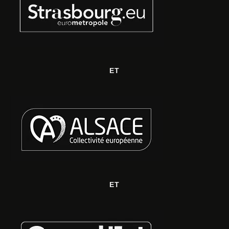
ET
ET