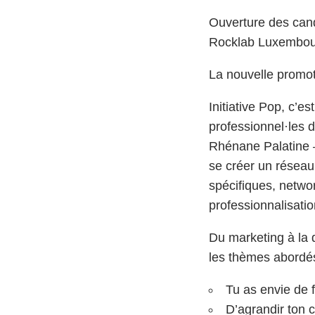
Ouverture des cand
Rocklab Luxembour
La nouvelle promoti
Initiative Pop, c’e
professionnel·les
Rhénane Palatine 
se créer un réseau
spécifiques, netwo
professionnalisatio
Du marketing à la 
les thèmes abordés 
Tu as envie de f
D’agrandir ton 