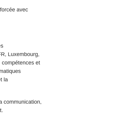
nforcée avec
es
 FR, Luxembourg,
n compétences et
ématiques
t la
la communication,
t.