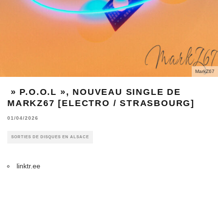
MarkZ67
» P.O.O.L », NOUVEAU SINGLE DE
MARKZ67 [ELECTRO / STRASBOURG]
01/04/2026
SORTIES DE DISQUES EN ALSACE
linktr.ee