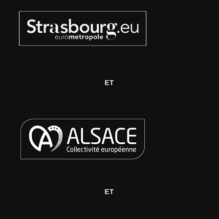
ET
ET