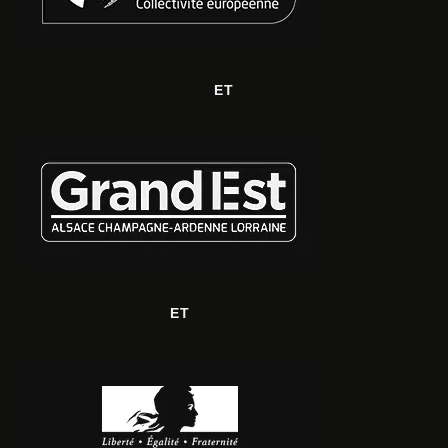
ET
ET