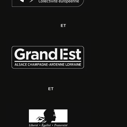
ET
ET