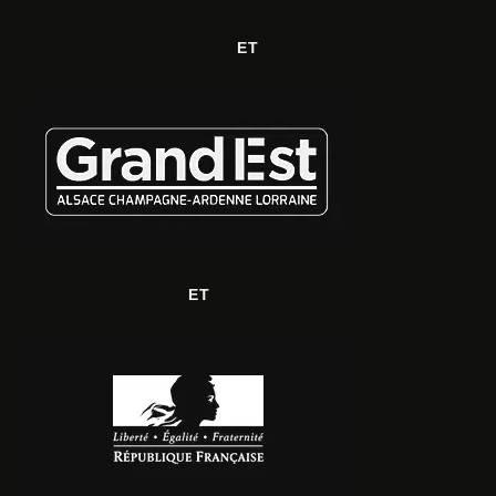
ET
ET