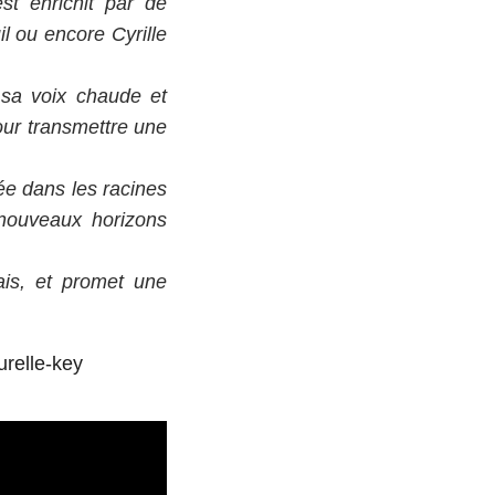
st enrichit par de
l ou encore Cyrille
 sa voix chaude et
our transmettre une
ée dans les racines
 nouveaux horizons
ais, et promet une
urelle-key