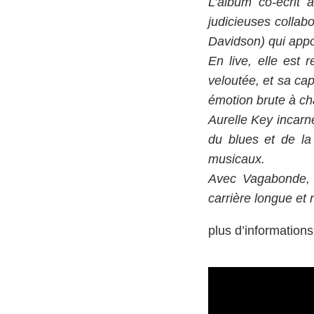
L’album co-écrit 
judicieuses collab
Davidson) qui appo
En live, elle est
veloutée, et sa ca
émotion brute à c
Aurelle Key incarn
du blues et de la
musicaux.
Avec Vagabonde, e
carrière longue et 
plus d’informations 