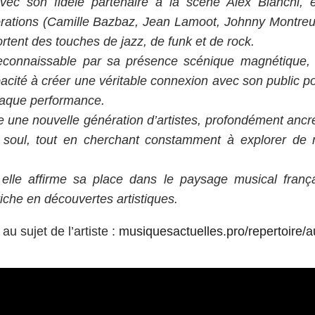
avec son fidèle partenaire à la scène Alex Bianchi, e
orations (Camille Bazbaz, Jean Lamoot, Johnny Montreui
rtent des touches de jazz, de funk et de rock.
 reconnaissable par sa présence scénique magnétique,
pacité à créer une véritable connexion avec son public p
haque performance.
e une nouvelle génération d’artistes, profondément ancr
 soul, tout en cherchant constamment à explorer de
lle affirme sa place dans le paysage musical franç
riche en découvertes artistiques.
au sujet de l’artiste :
musiquesactuelles.pro/repertoire/a