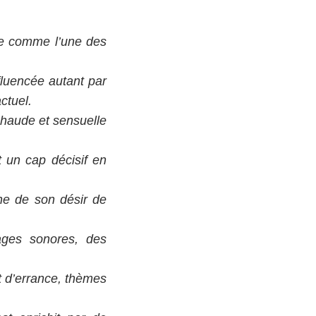
se comme l’une des
fluencée autant par
ctuel.
 chaude et sensuelle
t un cap décisif en
gne de son désir de
.
ages sonores, des
et d’errance, thèmes