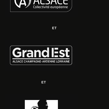
ET
ET