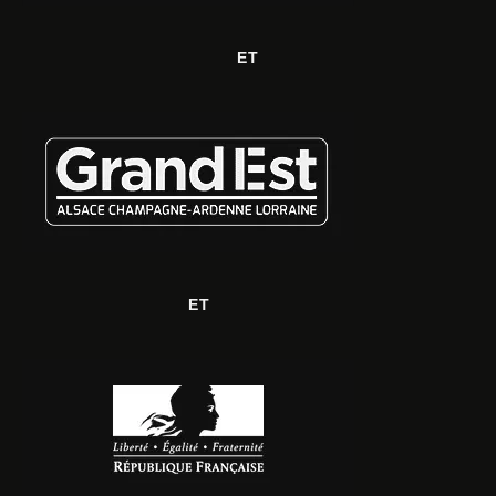
ET
ET