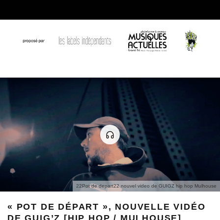
22Pot de depart22 nouvel video de GUIGZ hip hop Mulhouse
« POT DE DÉPART », NOUVELLE VIDÉO
DE GUIG’Z [HIP HOP / MULHOUSE]