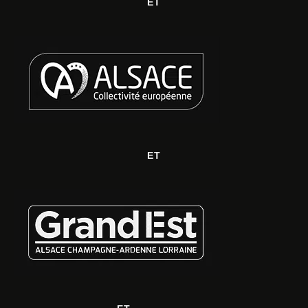
ET
ET