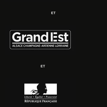
ET
ET