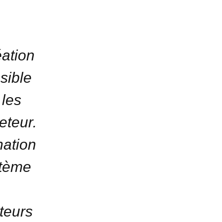
éation
sible
les
eteur.
nation
stème
teurs