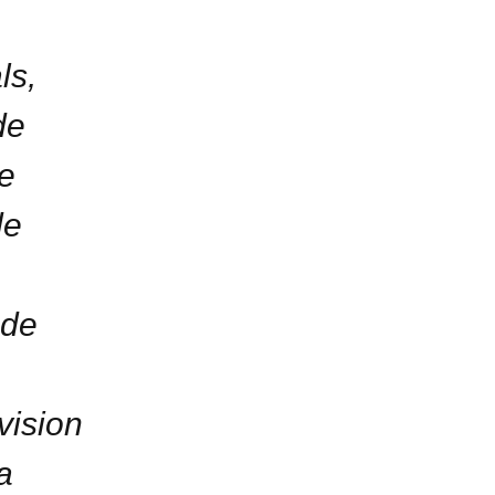
ls,
de
e
de
 de
vision
a