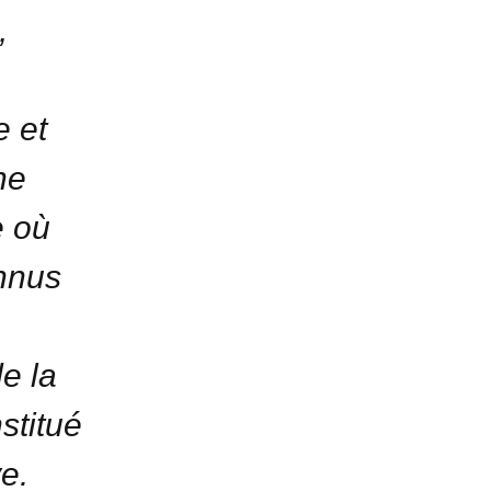
,
e et
he
e où
onnus
e la
stitué
e.