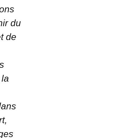
ions
nir du
t de
s
 la
dans
t,
ages