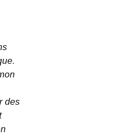
ns
que.
 mon
r des
t
en