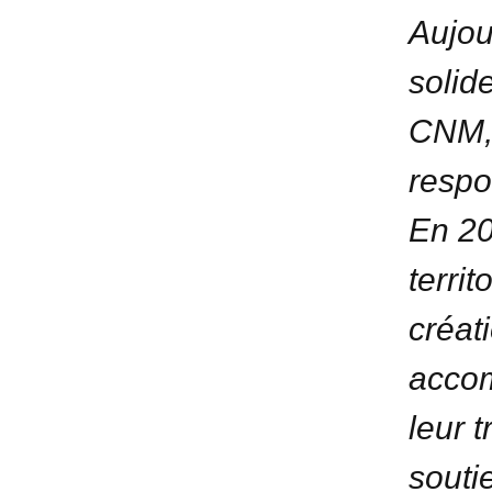
Aujou
solid
CNM, 
respo
En 20
territ
créat
accom
leur 
souti