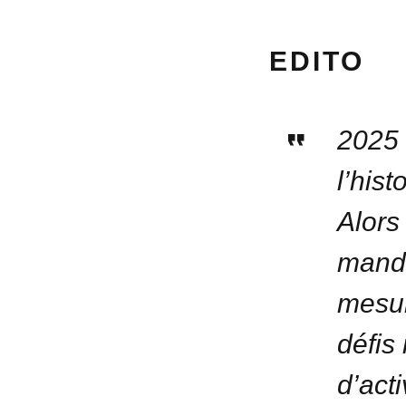
EDITO
2025 
l’his
Alors
manda
mesur
défis
d’act