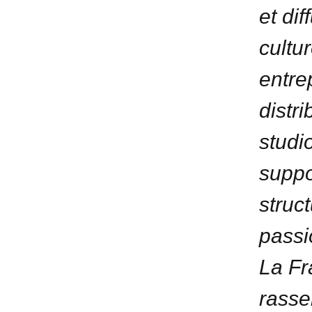
et di
cultur
entre
distr
studi
suppo
struc
passi
La Fr
rasse