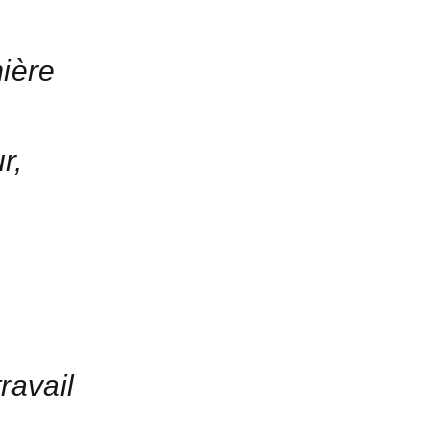
mière
r,
ravail