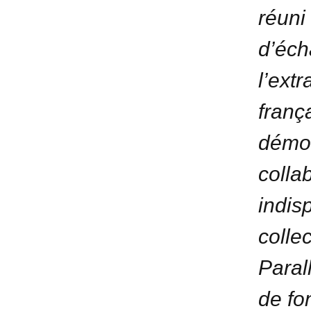
réuni
d’éch
l’extr
frança
démon
colla
indis
collec
Paral
de fo