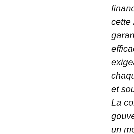
finan
cette 
garant
effic
exige
chaqu
et so
La co
gouve
un mo