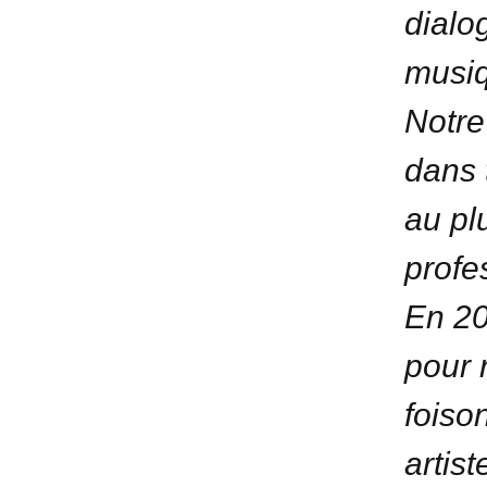
dialo
musiq
Notre 
dans 
au pl
profe
En 20
pour 
foiso
artis