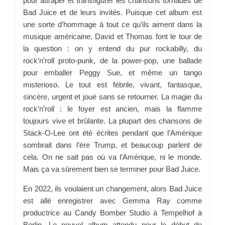
pour attraper et transfigurer les chansons tornades de
Bad Juice et de leurs invités. Puisque cet album est
une sorte d’hommage à tout ce qu’ils aiment dans la
musique américaine, David et Thomas font le tour de
la question : on y entend du pur rockabilly, du
rock’n’roll proto-punk, de la power-pop, une ballade
pour emballer Peggy Sue, et même un tango
misterioso. Le tout est fébrile, vivant, fantasque,
sincère, urgent et joué sans se retourner. La magie du
rock’n’roll : le foyer est ancien, mais la flamme
toujours vive et brûlante. La plupart des chansons de
Stack-O-Lee ont été écrites pendant que l’Amérique
sombrait dans l’ère Trump, et beaucoup parlent de
cela. On ne sait pas où va l’Amérique, ni le monde.
Mais ça va sûrement bien se terminer pour Bad Juice.
En 2022, ils voulaient un changement, alors Bad Juice
est allé enregistrer avec Gemma Ray comme
productrice au Candy Bomber Studio à Tempelhof à
Berlin. Le nouvel album attendu pour le début de