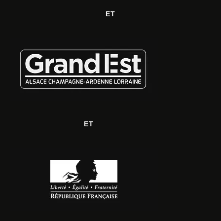
ET
ET