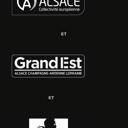
ET
ET