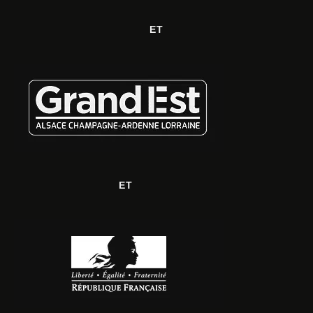
ET
ET