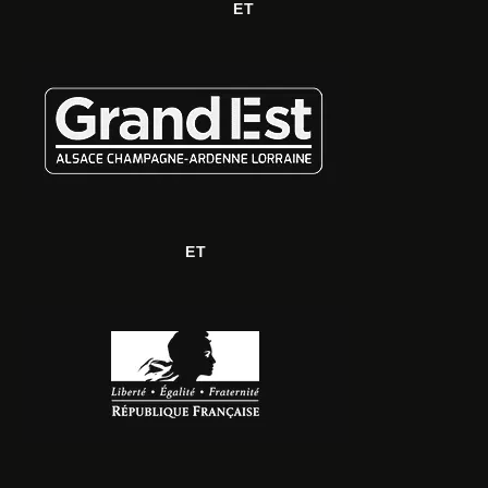
ET
ET