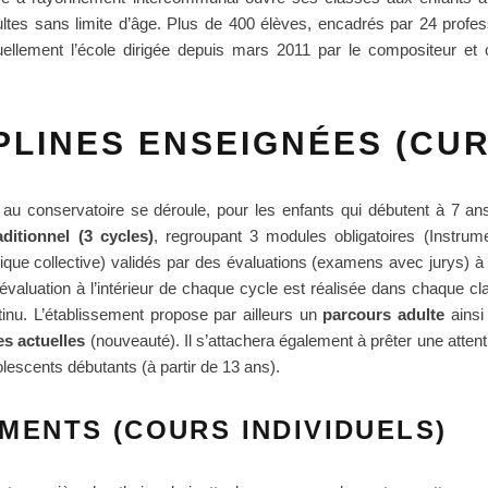
ultes sans limite d’âge. Plus de 400 élèves, encadrés par 24 profe
uellement l’école dirigée depuis mars 2011 par le compositeur et 
PLINES ENSEIGNÉES (CU
au conservatoire se déroule, pour les enfants qui débutent à 7 an
ditionnel (3 cycles)
, regroupant 3 modules obligatoires (Instru
ique collective) validés par des évaluations (examens avec jurys) à 
’évaluation à l’intérieur de chaque cycle est réalisée dans chaque cl
tinu. L’établissement propose par ailleurs un
parcours adulte
ainsi
es actuelles
(nouveauté). Il s’attachera également à prêter une attenti
olescents débutants (à partir de 13 ans).
MENTS (COURS INDIVIDUELS)