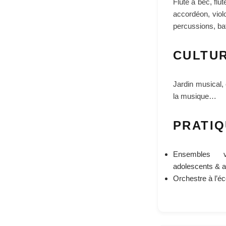
Flûte à bec, flû
accordéon, violo
percussions, ba
CULTUR
Jardin musical, 
la musique…
PRATIQ
Ensembles v
adolescents & a
Orchestre à l’éc