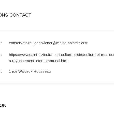
ONS CONTACT
conservatoire_jean.wiener@mairie-saintdizier.fr
https://www.saint-dizier.fr/sport-culture-loisirs/culture-et-musiq
a-rayonnement-intercommunal.html
1 rue Waldeck Rousseau
ION