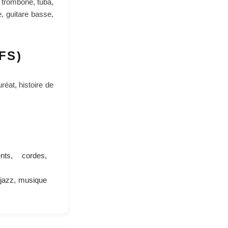
, trombone, tuba,
e, guitare basse,
FS)
réat, histoire de
nts, cordes,
 jazz, musique