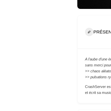
PRÉSEN
A l’aube d’une è
sans merci pour
>> chaos aléatoi
>> pulsations r
CrashServer est
et écrit sa musi