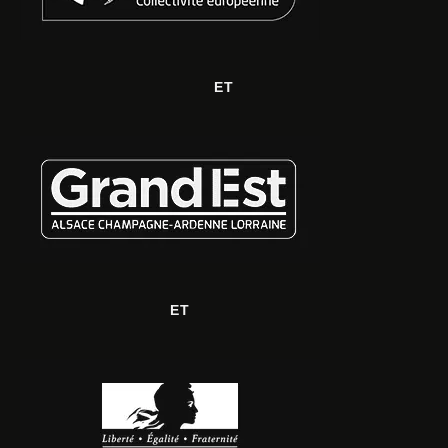
ET
ET