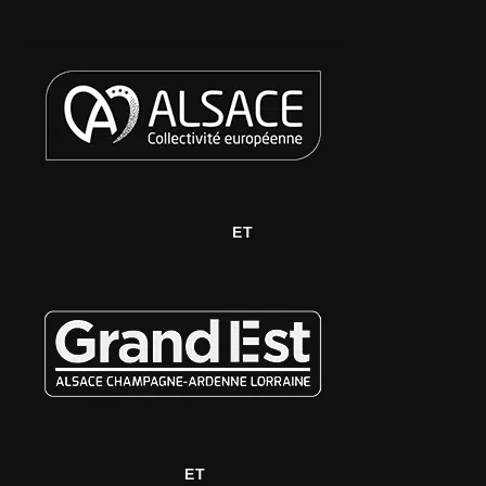
ET
ET