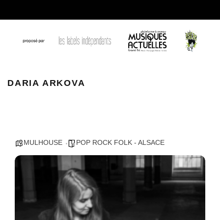
uko 7231 2 31f3ca927b9956ece4f6670147bb7893 1 1
DARIA ARKOVA
MULHOUSE
POP ROCK FOLK - ALSACE