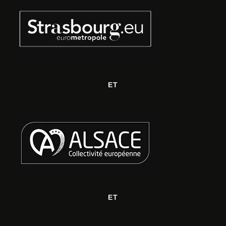
ET
ET