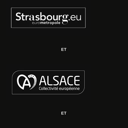
ET
ET