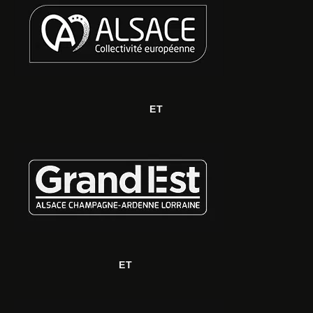
ET
ET