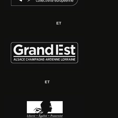
ET
ET