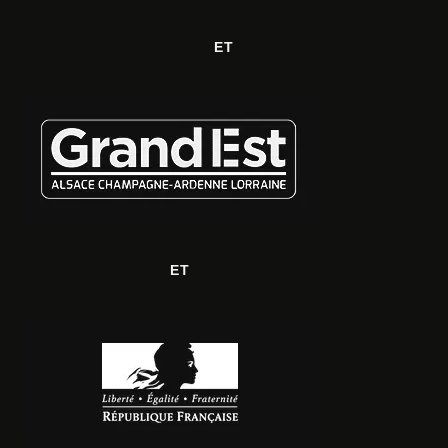
ET
ET