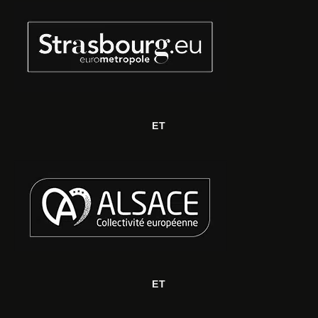
ET
ET